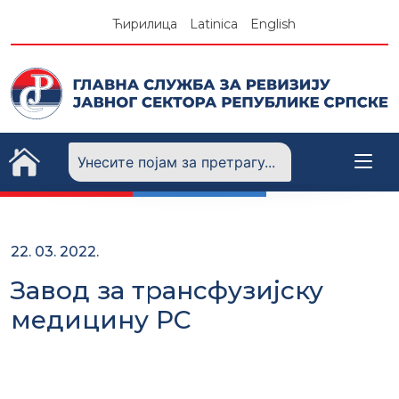
Skip
Ћирилица
Latinica
English
to
content
22. 03. 2022.
Завод за трансфузијску
медицину РС