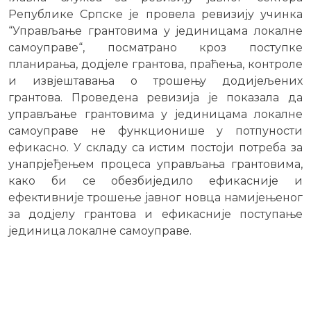
Републике Српске је провела ревизију учинка
“Управљање грантовима у јединицама локалне
самоуправе“, посматрано кроз поступке
планирања, додјеле грантова, праћења, контроле
и извјештавања о трошењу додијељених
грантова. Проведена ревизија је показала да
управљање грантовима у јединицама локалне
самоуправе не функционише у потпуности
ефикасно. У складу са истим постоји потреба за
унапрјеђењем процеса управљања грантовима,
како би се обезбиједило ефикасније и
ефективније трошење јавног новца намијењеног
за додјелу грантова и ефикасније поступање
јединица локалне самоуправе.