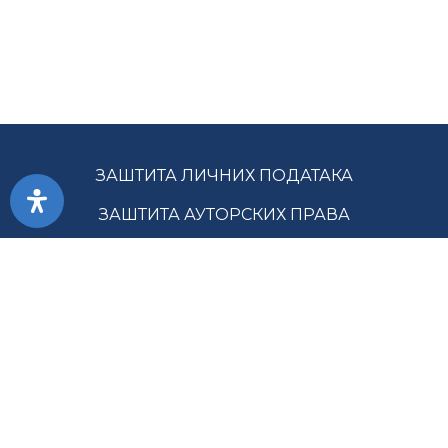
ЗАШТИТА ЛИЧНИХ ПОДАТАКА
ЗАШТИТА АУТОРСКИХ ПРАВА
ПРИСТУПАЧНОСТ
УСЛОВИ КОРИШЋЕЊА
ЈАВНЕ НАБАВКЕ
МАПА САЈТА
ГЛАВНА СЛУЖБА ЗА РЕВИЗИЈУ ЈАВНОГ СЕКТОРА РС ©