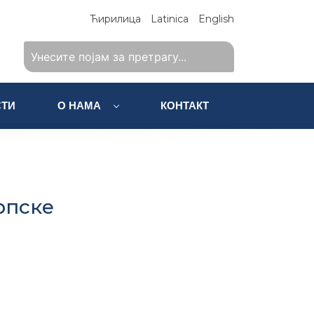
Ћирилица
Latinica
English
ТИ
О НАМА
КОНТАКТ
рпске