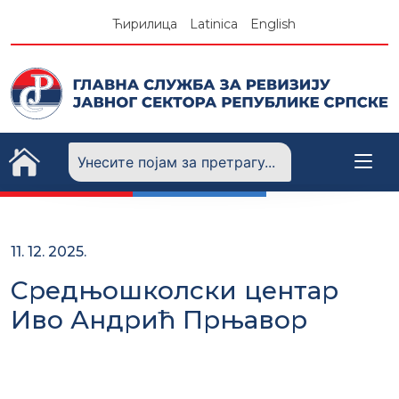
Skip
Ћирилица
Latinica
English
to
content
11. 12. 2025.
Средњошколски центар
Иво Андрић Прњавор