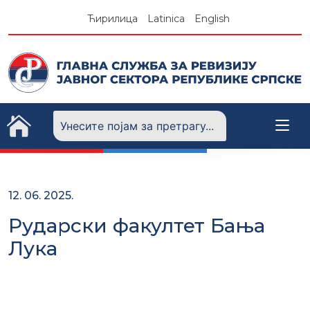
Skip
Ћирилица
Latinica
English
to
content
12. 06. 2025.
Рударски факултет Бања
Лука