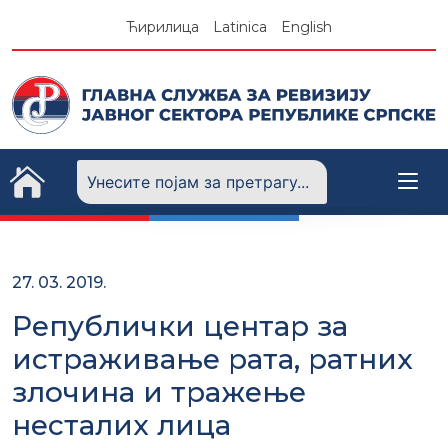
Skip
Ћирилица
Latinica
English
to
content
27. 03. 2019.
Републички центар за
истраживање рата, ратних
злочина и тражење
несталих лица