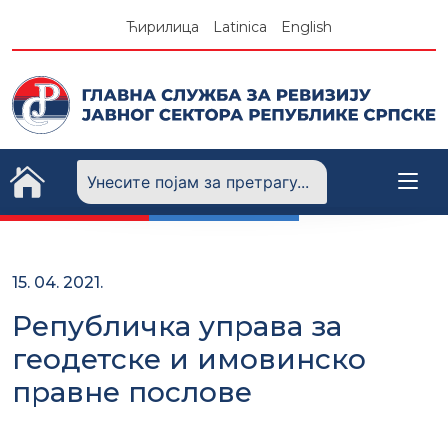
Skip
Ћирилица
Latinica
English
to
content
15. 04. 2021.
Републичка управа за
геодетске и имовинско
правне послове