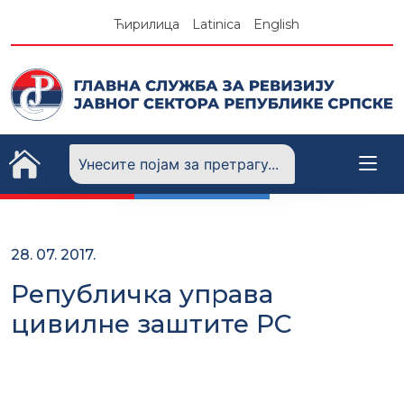
Skip
Ћирилица
Latinica
English
to
content
28. 07. 2017.
Републичка управа
цивилне заштите РС