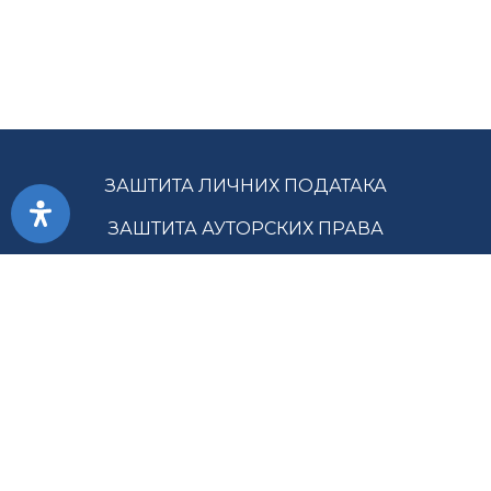
ЗАШТИТА ЛИЧНИХ ПОДАТАКА
ЗАШТИТА АУТОРСКИХ ПРАВА
ПРИСТУПАЧНОСТ
УСЛОВИ КОРИШЋЕЊА
ЈАВНЕ НАБАВКЕ
МАПА САЈТА
ГЛАВНА СЛУЖБА ЗА РЕВИЗИЈУ ЈАВНОГ СЕКТОРА РС ©