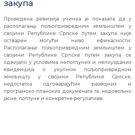
зaкупa
Проведена ревизија учинка је показала да у
располагању пољопривредним земљиштем у
својини Републике Српске путем закупа није
остварен могући ниво ефикасности.
Располагање пољопривредним земљиштем у
својини Републике Српске путем закупа се
одвијало у условима непотпуних и непоузданих
евиденција о укупном пољопривредном
земљишту у својини Републике Српске,
недостатка одговарајућих развојних и
програмско-планских докумената те недовољно
јасне, потпуне и конкретне регулативе.