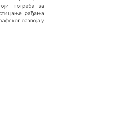
тоји потреба за
дстицање рађања
афског развоја у