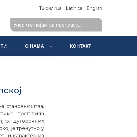
Ћирилица
Latinica
English
ТИ
О НАМА
КОНТАКТ
пској
е становништва.
тима поставила
ијих дугорочних
ој је тренутно у
етни карактер из