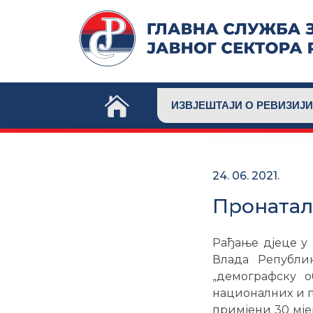
Skip
to
content
ИЗВЈЕШТАЈИ О РЕВИЗИЈИ
24. 06. 2021.
Пронатал
Рађање дјеце у
Влада Републи
„демографску о
националних и п
примјени 30 мје