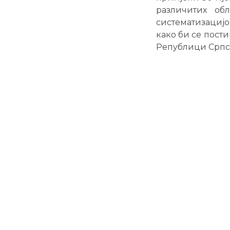
различитих обл
систематизациј
како би се пост
Републици Српск