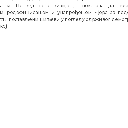
асти. Проведена ревизија је показала да пос
ом, редефинисањем и унапређењем мјера за по
игли постављени циљеви у погледу одрживог демогр
ој.