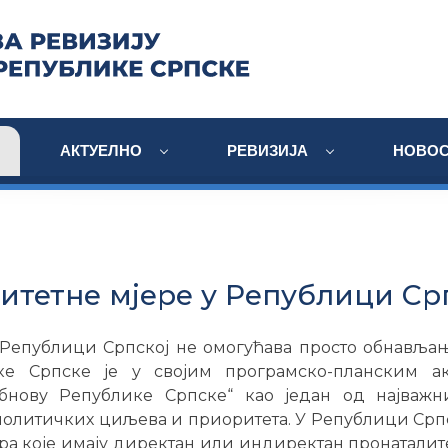
АКТУЕЛНО
РЕВИЗИЈА
НОВОС
итетне мјере у Републици Ср
 Републици Српској не омогућава просто обнављањ
ке Српске je у својим програмско-планским ак
бнову Републике Српске“ као један од најважн
олитичких циљева и приоритета. У Републици Српск
ра које имају директан или индиректан пронаталит