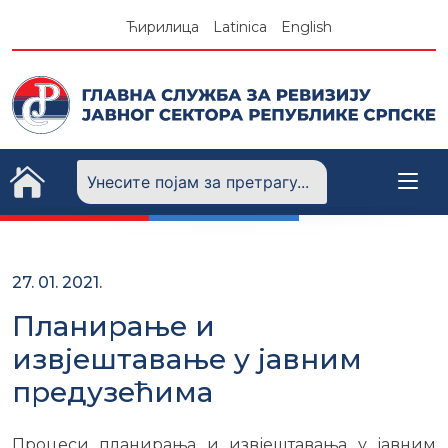
Skip
Ћирилица
Latinica
English
to
content
27. 01. 2021.
Плaнирaњe и
извjeштaвaњe у jaвним
прeдузeћимa
Процеси планирања и извјештавања у јавним