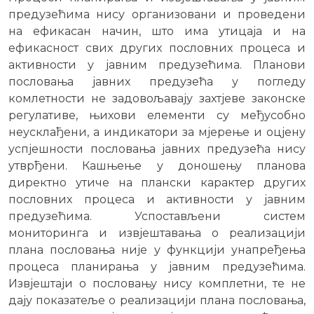
предузећима нису организовани и проведени
на ефикасан начин, што има утицаја и на
ефикасност свих других пословних процеса и
активности у јавним предузећима. Планови
пословања јавних предузећа у погледу
комлетности не задовољавају захтјеве законске
регулативе, њихови елементи су међусобно
неусклађени, а индикатори за мјерење и оцјену
успјешности пословања јавних предузећа нису
утврђени. Кашњење у доношењу планова
директно утиче на плански карактер других
пословних процеса и активности у јавним
предузећима. Успостављени систем
мониторинга и извјештавања о реализацији
плана пословања није у функцији унапређења
процеса планирања у јавним предузећима.
Извјештаји о пословању нису комплетни, те не
дају показатеље о реализацији плана пословања,