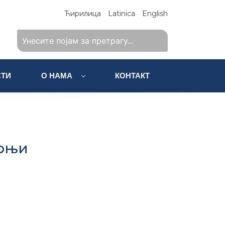
Ћирилица
Latinica
English
ТИ
О НАМА
КОНТАКТ
орњи