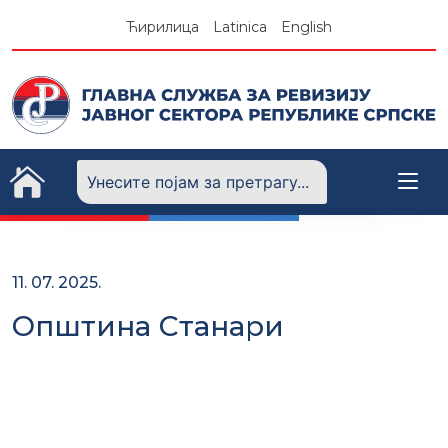
Skip
Ћирилица
Latinica
English
to
content
11. 07. 2025.
Општина Станари