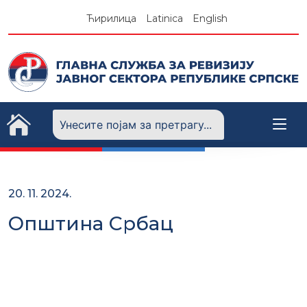
Skip
Ћирилица
Latinica
English
to
content
20. 11. 2024.
Општина Србац