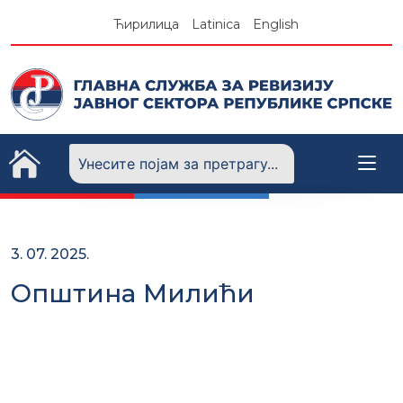
Skip
Ћирилица
Latinica
English
to
content
3. 07. 2025.
Општина Милићи