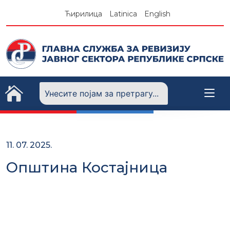
Skip
Ћирилица
Latinica
English
to
content
11. 07. 2025.
Општина Костајница