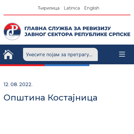
Skip
Ћирилица
Latinica
English
to
content
12. 08. 2022.
Општина Костајница