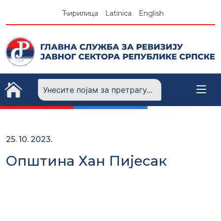
Skip
Ћирилица
Latinica
English
to
content
25. 10. 2023.
Општина Хан Пијесак