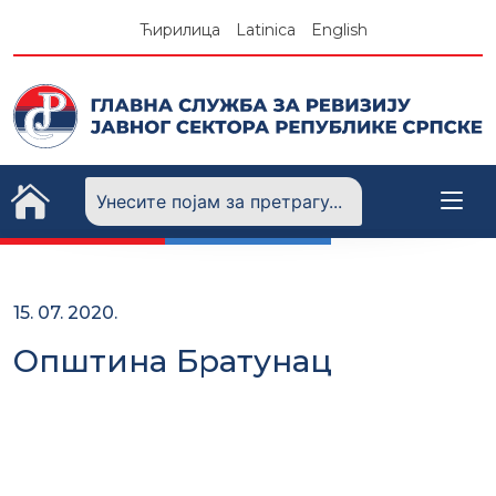
Skip
Ћирилица
Latinica
English
to
content
15. 07. 2020.
Општина Братунац