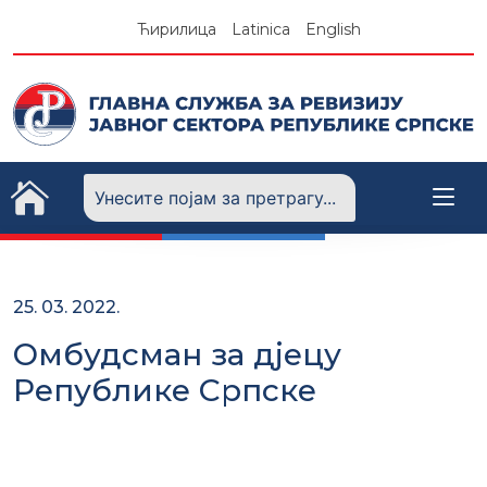
Skip
Ћирилица
Latinica
English
to
content
25. 03. 2022.
Омбудсман за дјецу
Републике Српске