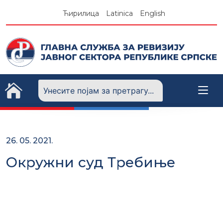
Skip
Ћирилица
Latinica
English
to
content
26. 05. 2021.
Окружни суд Требиње