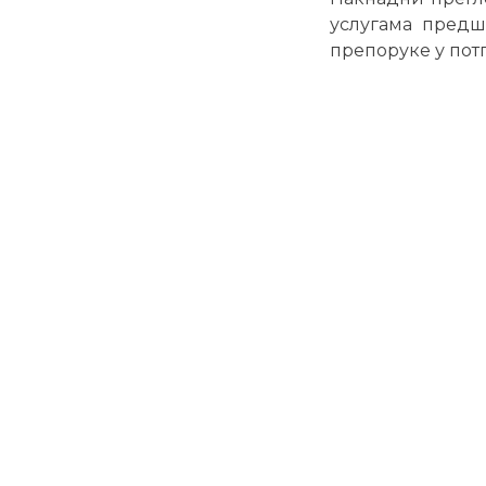
услугама предш
препоруке у потп