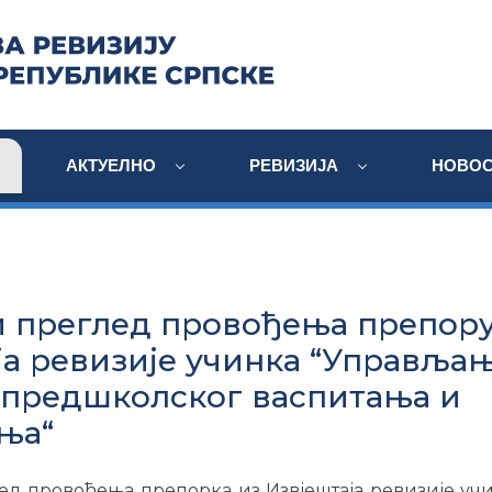
АКТУЕЛНО
РЕВИЗИЈА
НОВОС
 преглед провођења препору
ја ревизије учинка “Управља
 предшколског васпитања и
ња“
ед провођења препорка из Извјештаја ревизије уч