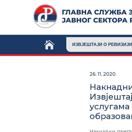
Skip
to
content
ИЗВЈЕШТАЈИ О РЕВИЗИЈИ
26. 11. 2020.
Накнадни
Извјешта
услугама
образова
Накнадни прегл