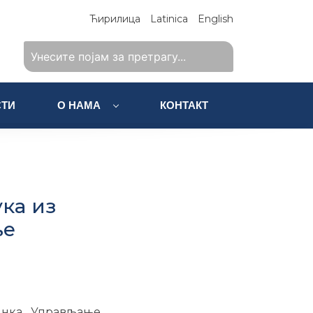
Ћирилица
Latinica
English
ТИ
О НАМА
КОНТАКТ
ка из
ње
инка „Управљање