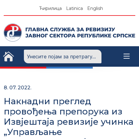
Skip
Ћирилица
Latinica
English
to
content
8. 07. 2022.
Накнадни преглед
провођења препорука из
Извјештаја ревизије учинка
„Управљање