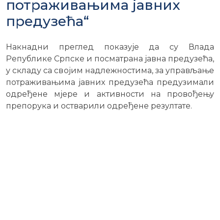
потраживањима јавних
предузећа“
Накнадни преглед показује да су Влада
Републике Српске и посматрана јавна предузећа,
у складу са својим надлежностима, за управљање
потраживањима јавних предузећа предузимали
одређене мјере и активности на провођењу
препорука и остварили одређене резултате.