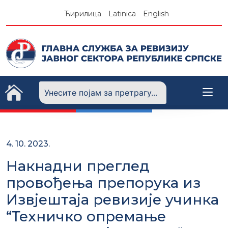
Skip
Ћирилица
Latinica
English
to
content
4. 10. 2023.
Накнадни преглед
провођења препорука из
Извјештаја ревизије учинка
“Техничко опремање