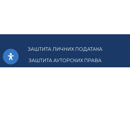
ЗАШТИТА ЛИЧНИХ ПОДАТАКА
ЗАШТИТА АУТОРСКИХ ПРАВА
ПРИСТУПАЧНОСТ
УСЛОВИ КОРИШЋЕЊА
ЈАВНЕ НАБАВКЕ
МАПА САЈТА
ГЛАВНА СЛУЖБА ЗА РЕВИЗИЈУ ЈАВНОГ СЕКТОРА РС ©