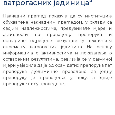
ватрогасних јединица“
Накнадни преглед показује да су институције
обухваћене накнадним прегледом, у складу са
својим надлежностима, предузимале мјере и
активности на провођењу препорука и
оствариле одређене резултате у техничком
опремању ватрогасних јединица. На основу
информација о активностима и показатеља о
оствареним резултатима, ревизија се у разумној
мјери увјерила да је од осам датих препорука пет
препорука дјелимично проведено, за једну
препоруку је провођење у току, а двије
препоруке нису проведене.