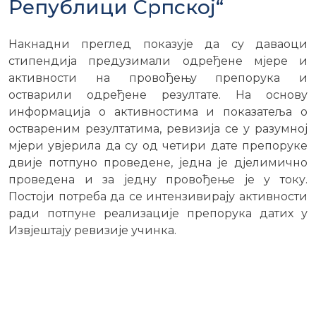
Републици Српској“
Накнадни преглед показује да су даваоци
стипендија предузимали одређене мјере и
активности на провођењу препорука и
остварили одређене резултате. На основу
информација о активностима и показатеља о
оствареним резултатима, ревизија се у разумној
мјери увјерила да су од четири дате препоруке
двије потпуно проведене, једна је дјелимично
проведена и за једну провођење је у току.
Постоји потреба да се интензивирају активности
ради потпуне реализације препорука датих у
Извјештају ревизије учинка.