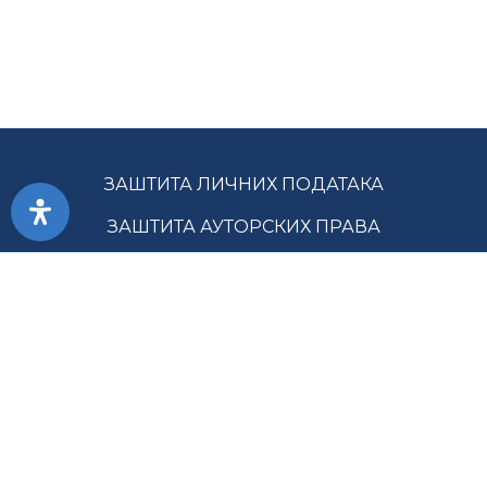
ЗАШТИТА ЛИЧНИХ ПОДАТАКА
ЗАШТИТА АУТОРСКИХ ПРАВА
ПРИСТУПАЧНОСТ
УСЛОВИ КОРИШЋЕЊА
ЈАВНЕ НАБАВКЕ
МАПА САЈТА
ГЛАВНА СЛУЖБА ЗА РЕВИЗИЈУ ЈАВНОГ СЕКТОРА РС ©