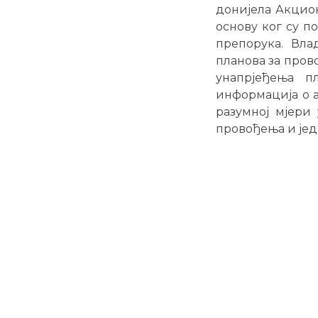
донијела Акцион
основу ког су п
препорука. Вла
планова за пров
унапрјеђења п
информација о а
разумној мјери
провођења и јед