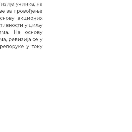
изије учинка, на
ове за провођење
основу акционих
ктивности у циљу
има. На основу
а, ревизија се у
репоруке у току