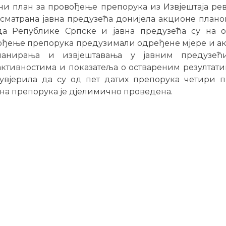
и план за провођење препорука из Извјештаја рев
осматрана јавна предузећа донијела акционе план
да Републике Српске и јавна предузећа су на 
ођење препорука предузимали одређене мјере и а
ланирања и извјештавања у јавним предузећ
ктивностима и показатеља о оствареним резултатим
 увјерила да су од пет датих препорука четири п
на препорука је дјелимично проведена.