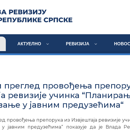
АКТУЕЛНО
РЕВИЗИЈА
НОВОС
 преглед провођења препору
ја ревизије учинка “Планирањ
вање у јавним предузећима“
д провођења препорука из Извјештаја ревизијe у
 у јавним предузећима“ показује да је Влада Р