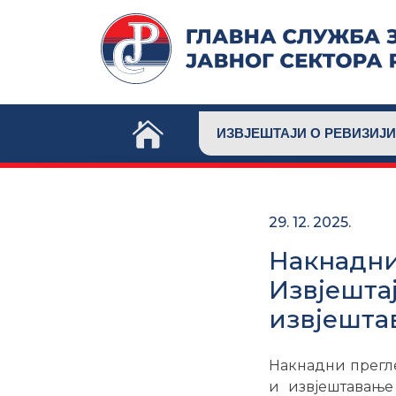
Skip
to
content
ИЗВЈЕШТАЈИ О РЕВИЗИЈИ
29. 12. 2025.
Накнадни
Извјешта
извјешта
Накнадни прегле
и извјештавање