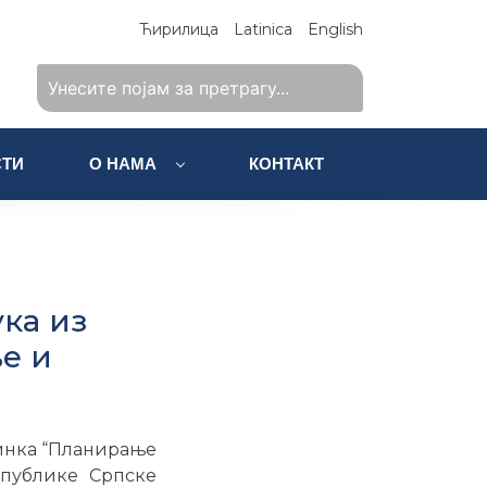
Ћирилица
Latinica
English
ТИ
О НАМА
КОНТАКТ
ка из
е и
чинка “Планирање
епублике Српске