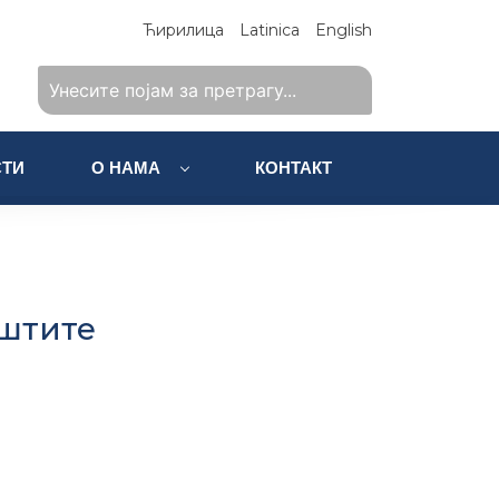
Ћирилица
Latinica
English
ТИ
О НАМА
КОНТАКТ
аштите