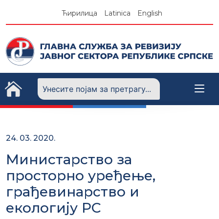
Skip
Ћирилица
Latinica
English
to
content
24. 03. 2020.
Министарство за
просторно уређење,
грађевинарство и
екологију РС