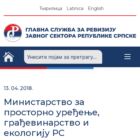
Skip
Ћирилица
Latinica
English
to
content
13. 04. 2018.
Министарство за
просторно уређење,
грађевинарство и
екологију РС