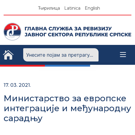
Skip
Ћирилица
Latinica
English
to
content
17. 03. 2021.
Mинистарство за европске
интеграције и међународну
сарадњу