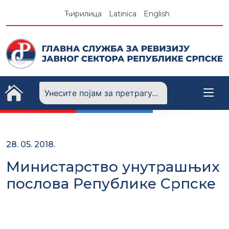
Skip
Ћирилица
Latinica
English
to
content
28. 05. 2018.
Министарство унутрашњих
послова Републике Српске