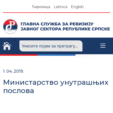
Skip
Ћирилица
Latinica
English
to
content
1. 04. 2019.
Министарство унутрашњих
послова