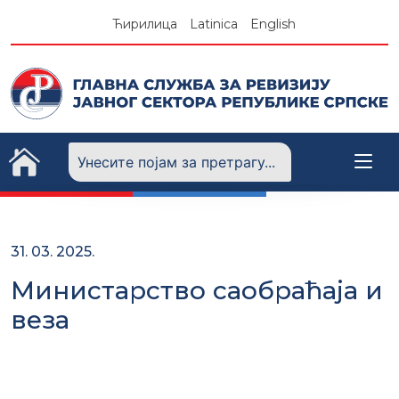
Skip
Ћирилица
Latinica
English
to
content
31. 03. 2025.
Министарство саобраћаја и
веза