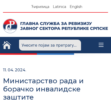
Skip
Ћирилица
Latinica
English
to
content
11. 04. 2024.
Министарство рада и
борачко инвалидске
заштите