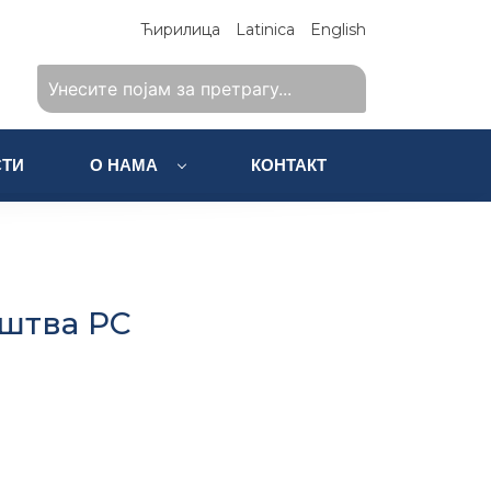
Ћирилица
Latinica
English
ТИ
О НАМА
КОНТАКТ
штва РС