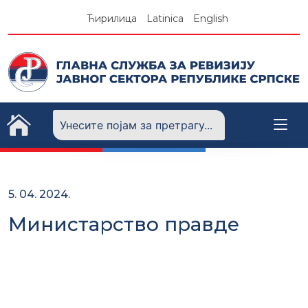
Skip
Ћирилица
Latinica
English
to
content
5. 04. 2024.
Министарство правде