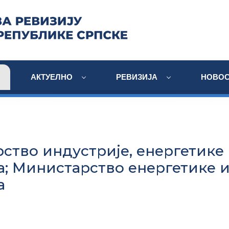
АКТУЕЛНО
РЕВИЗИЈА
НОВОС
ство индустрије, енергетике
а; Mинистарство енергетике 
а