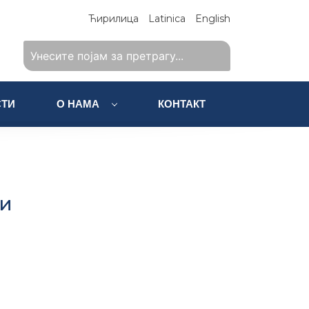
Ћирилица
Latinica
English
ТИ
О НАМА
КОНТАКТ
 и
и