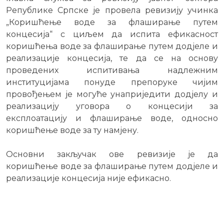
Републике Српске је провела ревизију учинка
„Коришћење воде за флаширање путем
концесија“ с циљем да испита ефикасност
коришћења воде за флаширање путем додјеле и
реализације концесија, те да се на основу
проведених испитивања надлежним
институцијама понуде препоруке чијим
провођењем је могуће унаприједити додјелу и
реализацију уговора о концесији за
експлоатацију и флаширање воде, односно
коришћење воде за ту намјену.
Основни закључак ове ревизије је да
коришћење воде за флаширање путем додјеле и
реализације концесија није ефикасно.