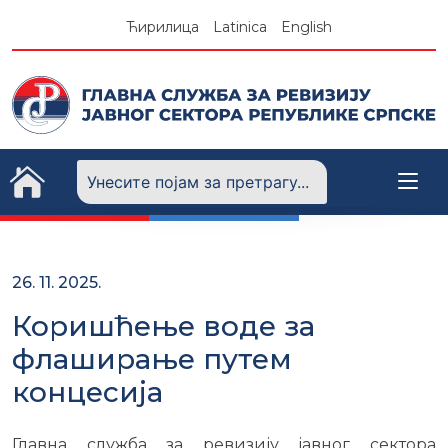
Skip
Ћирилица
Latinica
English
to
content
26. 11. 2025.
Коришћење воде за
флаширање путем
концесија
Главна служба за ревизију јавног сектора