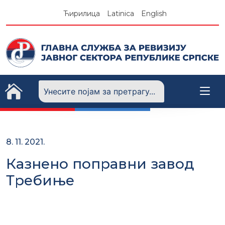
Skip
Ћирилица
Latinica
English
to
content
8. 11. 2021.
Казнено поправни завод
Требиње