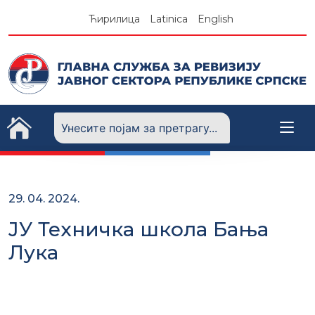
Skip
Ћирилица
Latinica
English
to
content
29. 04. 2024.
ЈУ Техничка школа Бања
Лука