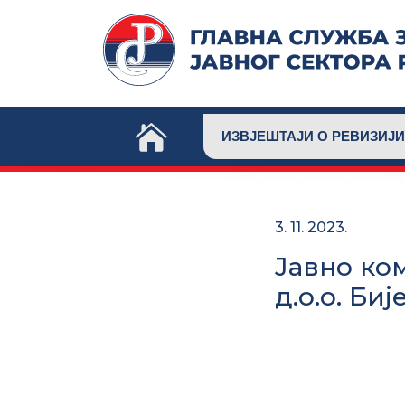
Skip
to
content
ИЗВЈЕШТАЈИ О РЕВИЗИЈИ
3. 11. 2023.
Јавно ко
д.о.о. Би