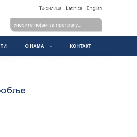
Ћирилица
Latinica
English
ТИ
О НАМА
КОНТАКТ
робље