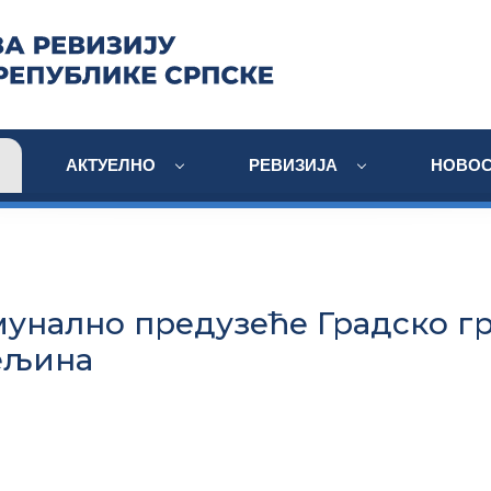
АКТУЕЛНО
РЕВИЗИЈА
НОВОС
мунално предузеће Градско г
јељина