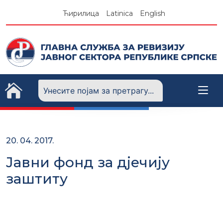
Skip
Ћирилица
Latinica
English
to
content
20. 04. 2017.
Јавни фонд за дјечију
заштиту