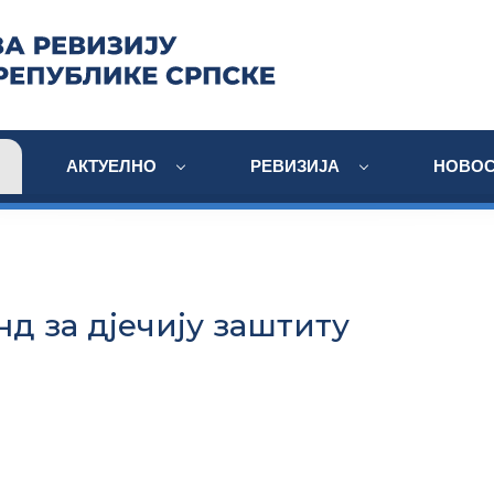
АКТУЕЛНО
РЕВИЗИЈА
НОВОС
д за дјечију заштиту