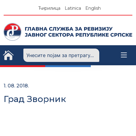
Skip
Ћирилица
Latinica
English
to
content
1. 08. 2018.
Град Зворник