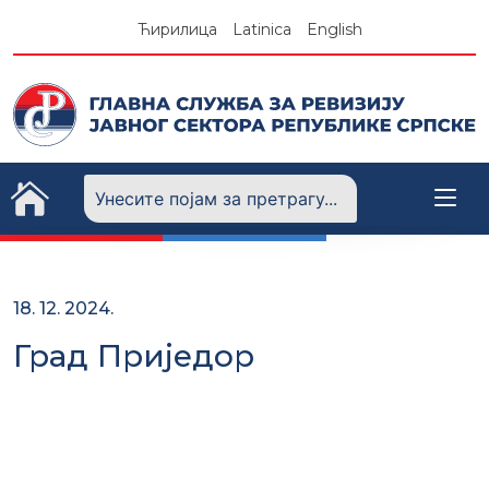
Skip
Ћирилица
Latinica
English
to
content
18. 12. 2024.
Град Приједор