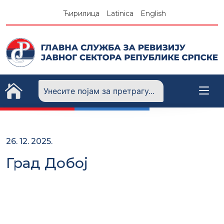
Skip
Ћирилица
Latinica
English
to
content
26. 12. 2025.
Град Добој