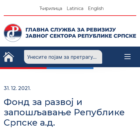
Skip
Ћирилица
Latinica
English
to
content
31. 12. 2021.
Фонд за развој и
запошљавање Републике
Српске а.д.