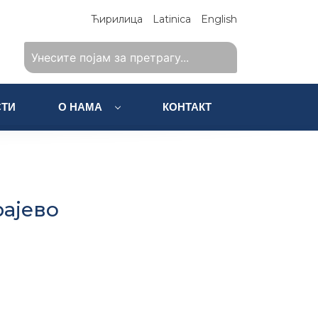
Ћирилица
Latinica
English
ТИ
О НАМА
КОНТАКТ
рајево