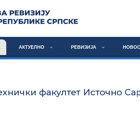
АКТУЕЛНО
РЕВИЗИЈА
НОВОС
ехнички факултет Источно Са