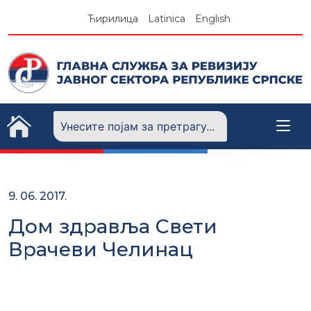
Skip
Ћирилица
Latinica
English
to
content
9. 06. 2017.
Дом здравља Свети
Врачеви Челинац