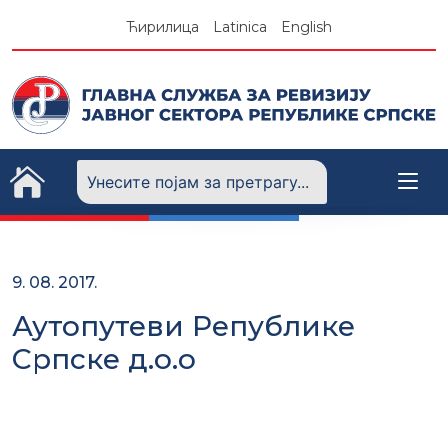
Skip
Ћирилица
Latinica
English
to
content
9. 08. 2017.
Аутопутеви Републике
Српске д.о.о